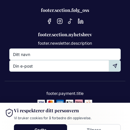
footer.section.følg_oss
footer.section.nyhetsbrev
footer.newsletter.description
footer.payment.title
Senterdrift: Floate AS | Floate Drammen AS | Bare Flyt Trondheim AS
Vi respekterer ditt personvern
Opphavsrett © 2025 Floating AS | org. 932 348 705 |
Kjøpsvilkår
|
Vi bruker cookies for å forbedre din opplevelse.
Personvern
Cookie-innstillinger
Godta
Tilpass