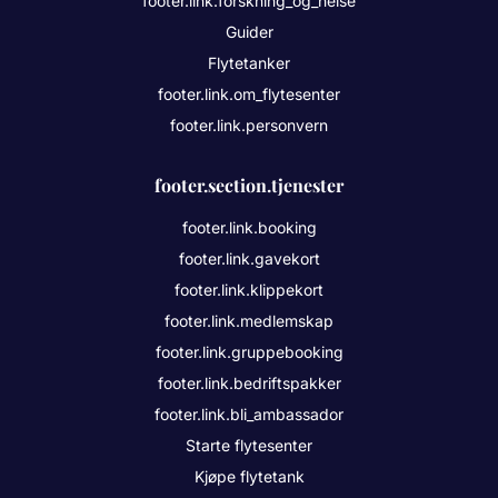
footer.link.forskning_og_helse
Guider
Flytetanker
footer.link.om_flytesenter
footer.link.personvern
footer.section.tjenester
footer.link.booking
footer.link.gavekort
footer.link.klippekort
footer.link.medlemskap
footer.link.gruppebooking
footer.link.bedriftspakker
footer.link.bli_ambassador
Starte flytesenter
Kjøpe flytetank